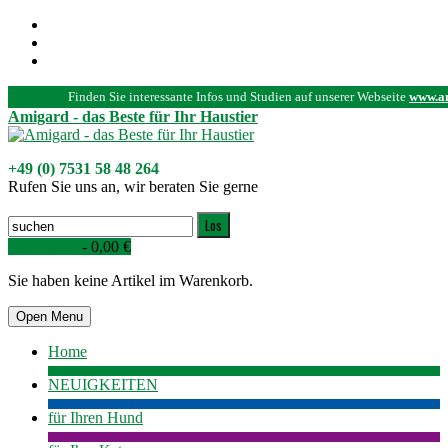
Mein Benutzerkonto
Zur Kasse
Anmelden
Finden Sie interessante Infos und Studien auf unserer Webseite
www.a
Amigard - das Beste für Ihr Haustier
+49 (0) 7531 58 48 264
Rufen Sie uns an, wir beraten Sie gerne
Los
Warenkorb
-
0,00 €
Sie haben keine Artikel im Warenkorb.
Open Menu
Home
NEUIGKEITEN
für Ihren Hund