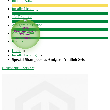
für Ihre Katze
für alle Lieblinge
alle Produkte
World
Amigard für Pferde
Branding Awards
Winners
Amigard Vital
2017 and 2019
Kontakt
Home
»
für alle Lieblinge
»
Spezial-Shampoo des Amigard Antifloh Sets
zurück zur Übersicht