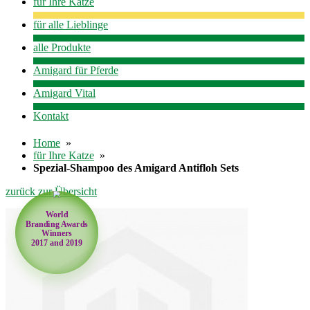
für Ihre Katze
für alle Lieblinge
alle Produkte
Amigard für Pferde
Amigard Vital
Kontakt
Home
»
für Ihre Katze
»
Spezial-Shampoo des Amigard Antifloh Sets
zurück zur Übersicht
World
Branding Awards
Winners
2017 and 2019