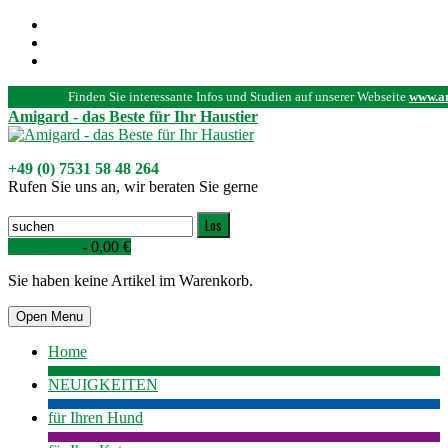
Mein Benutzerkonto
Zur Kasse
Anmelden
Finden Sie interessante Infos und Studien auf unserer Webseite
www.a
Amigard - das Beste für Ihr Haustier
+49 (0) 7531 58 48 264
Rufen Sie uns an, wir beraten Sie gerne
Los
Warenkorb
-
0,00 €
Sie haben keine Artikel im Warenkorb.
Open Menu
Home
NEUIGKEITEN
für Ihren Hund