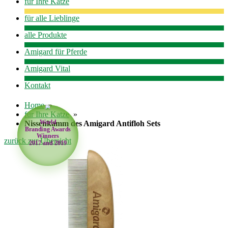
für Ihre Katze
für alle Lieblinge
alle Produkte
Amigard für Pferde
Amigard Vital
Kontakt
Home
»
für Ihre Katze
»
World
Nissenkamm des Amigard Antifloh Sets
Branding Awards
Winners
2017 and 2019
zurück zur Übersicht