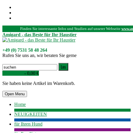
Mein Benutzerkonto
Zur Kasse
Anmelden
Finden Sie interessante Infos und Studien auf unserer Webseite
www.a
Amigard - das Beste für Ihr Haustier
+49 (0) 7531 58 48 264
Rufen Sie uns an, wir beraten Sie gerne
Los
Warenkorb
-
0,00 €
Sie haben keine Artikel im Warenkorb.
Open Menu
Home
NEUIGKEITEN
für Ihren Hund